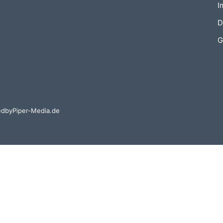
I
D
G
d by
Piper-Media.de