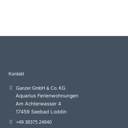
Industry news
Von
marcel
April 11, 2020
Ipsum nulla – lorem ipsum dolor sit amet, consectetur
adipiscing elit. Sed do eiusmod tempor incididunt ut
labore et dolore magna aliqua.
Kontakt
Ganzer GmbH & Co. KG
Aquarius Ferienwohnungen
Am Achterwasser 4
17459 Seebad Loddin
+49 38375 24940