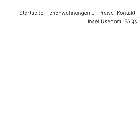
Startseite
Ferienwohnungen
Preise
Kontakt
Insel Usedom
FAQs
Why amet lorem dolor glavrida agestas